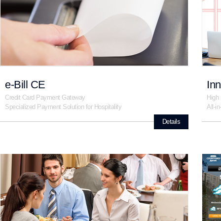
e-Bill CE
In
Credit Card Payment Gateway
High 
Specialized Payment Solution for Hospitality
All-i
Details