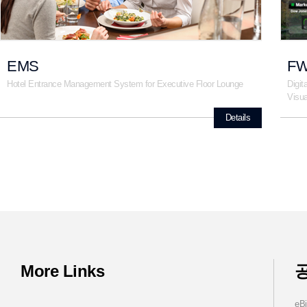
EMS
FW
Hotel Entrance Management System for Executive Floor Lounge
Digit
Visua
Details
More Links
eB